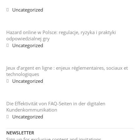
Uncategorized
Hazard online w Polsce: regulacje, ryzyka i praktyki
odpowiedzialnej gry
Uncategorized
Jeux d’argent en ligne : enjeux réglementaires, sociaux et
technologiques
Uncategorized
Die Effektivität von FAQ-Seiten in der digitalen
Kundenkommunikation
Uncategorized
NEWSLETTER
Sign up for exclusive content and invitations.