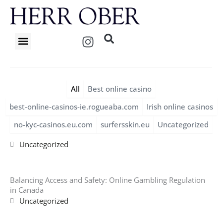
Skip
to
content
I
n
s
t
a
All
Best online casino
g
r
best-online-casinos-ie.rogueaba.com
Irish online casinos
a
no-kyc-casinos.eu.com
surfersskin.eu
Uncategorized
m
Uncategorized
Balancing Access and Safety: Online Gambling Regulation
in Canada
Uncategorized