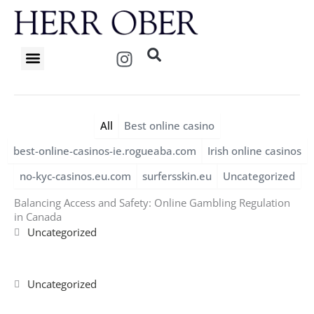
Skip
to
content
I
n
s
t
a
All
Best online casino
g
r
best-online-casinos-ie.rogueaba.com
Irish online casinos
a
no-kyc-casinos.eu.com
surfersskin.eu
Uncategorized
m
Balancing Access and Safety: Online Gambling Regulation
in Canada
Uncategorized
Uncategorized