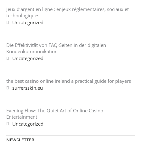
Jeux d’argent en ligne : enjeux réglementaires, sociaux et
technologiques
Uncategorized
Die Effektivität von FAQ-Seiten in der digitalen
Kundenkommunikation
Uncategorized
the best casino online ireland a practical guide for players
surfersskin.eu
Evening Flow: The Quiet Art of Online Casino
Entertainment
Uncategorized
NEWSLETTER