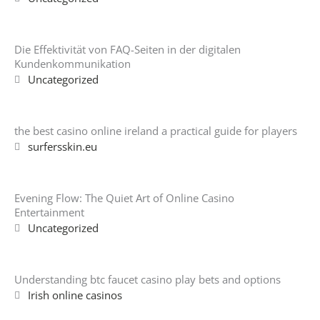
Die Effektivität von FAQ-Seiten in der digitalen
Kundenkommunikation
Uncategorized
the best casino online ireland a practical guide for players
surfersskin.eu
Evening Flow: The Quiet Art of Online Casino
Entertainment
Uncategorized
Understanding btc faucet casino play bets and options
Irish online casinos