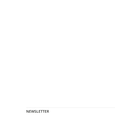
NEWSLETTER