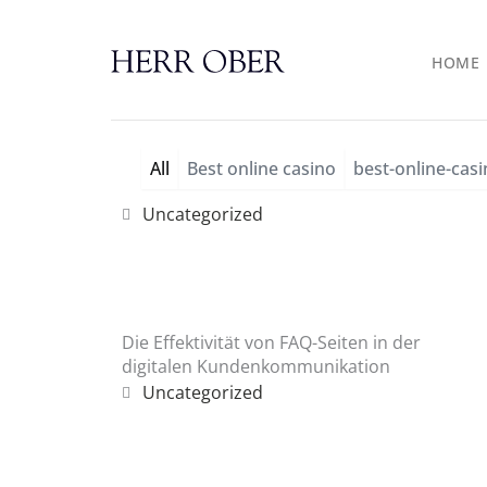
Skip
to
HOME
content
All
Best online casino
best-online-cas
Uncategorized
Die Effektivität von FAQ-Seiten in der
digitalen Kundenkommunikation
Uncategorized