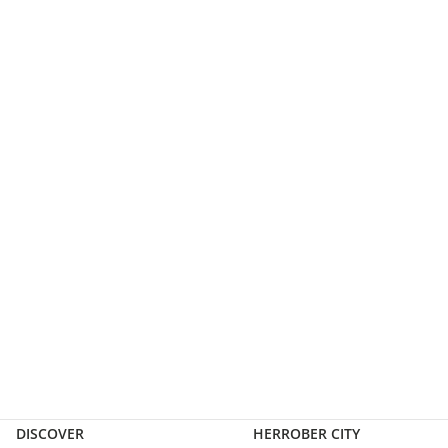
DISCOVER
HERROBER CITY