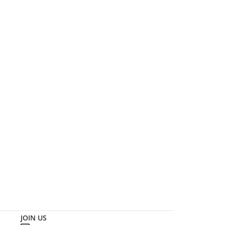
JOIN US