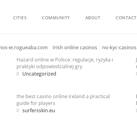
CITIES
COMMUNITY
ABOUT
CONTACT
inos-ie.rogueaba.com
Irish online casinos
no-kyc-casino
Hazard online w Polsce: regulacje, ryzyka i
praktyki odpowiedzialnej gry
Uncategorized
the best casino online ireland a practical
guide for players
surfersskin.eu